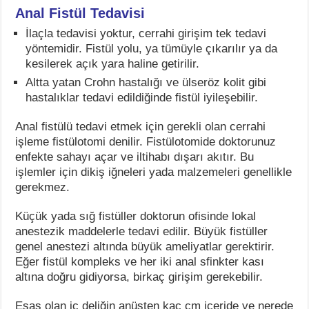
Anal Fistül Tedavisi
İlaçla tedavisi yoktur, cerrahi girişim tek tedavi
yöntemidir. Fistül yolu, ya tümüyle çıkarılır ya da
kesilerek açık yara haline getirilir.
Altta yatan Crohn hastalığı ve ülseröz kolit gibi
hastalıklar tedavi edildiğinde fistül iyileşebilir.
Anal fistülü tedavi etmek için gerekli olan cerrahi
işleme fistülotomi denilir. Fistülotomide doktorunuz
enfekte sahayı açar ve iltihabı dışarı akıtır. Bu
işlemler için dikiş iğneleri yada malzemeleri genellikle
gerekmez.
Küçük yada sığ fistüller doktorun ofisinde lokal
anestezik maddelerle tedavi edilir. Büyük fistüller
genel anestezi altında büyük ameliyatlar gerektirir.
Eğer fistül kompleks ve her iki anal sfinkter kası
altına doğru gidiyorsa, birkaç girişim gerekebilir.
Esas olan iç deliğin anüsten kaç cm içeride ve nerede