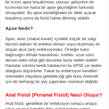
bir kısmı apse boşaltılması sonrası gelişirken bir
kısmında ise hasta bir apse geçirdiğinin farkında
olmayabilir. Bu apse kendiliğinden bir delik açarak
boşalmış sonra da fistül haline dönmüş olabilir.
Apse Nedir?
Apse, anüs (makat kanalı) içindeki küçük bir salgı
bezinin bakteri ile enfekte olması veya tıkanması ile
oluşan akut (ani) enfeksiyondur. Örneğin kalın
bağırsağın iltihabi hastalıkları, kolitler, uzun süre
devam eden ishal gibi durumlar buna neden olabilir.
Hastalar sıklıkla kendi hatalarının bu APSE ye neden
olduğunu düşünürler. Fakat bu enfeksiyon kendileri
istemeden meydana gelebileceği gibi bunu önlemek
için de herhangi bir şey yapmaları mümkün değildir.
Anal Fistül (Perianal Fistül) Nasıl Oluşur?
Anal fistül, genellikle bir enfeksiyon sonucu ortaya
çıkar ve anal kanalda doku kalınlaşması yapar.