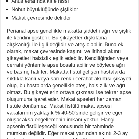
Anüs etrafında kitle hissi
Nohut büyüklüğünde şişlikler
Makat çevresinde delikler
Perianal apse genellikle makatta şiddetli ağrı ve şişlik
ile kendini gösterir. Bu şikayetler dışkılama
alışkanlığı ile ilgili değildir ve ateş olabilir. Buna ek
olarak, makat çevresinde kaşıntı ve iltihabi akıntı
şikayetleri halsizlik eşlik edebilir. Kendiliğinden veya
cerrahi yöntemle apse boşaltılabilir ve böylece ağrı
ve basınç hafifler. Makatta fistül gelişen hastalarda
sıklıkla kanlı veya sarı renkli cerahat akıntısı şikayeti
olup, bu hastalarda genellikle ateş, halsizlik ve ağrı
olmaz. Bu şikayetlerin ortaya çıkması ise tekrar apse
oluşumuna işaret eder. Makat apseleri her zaman
fistüle dönüşmez. Makat fistülü makat apsesi
vakalarının yaklaşık % 40-50’sinde gelişir ve eğer
oluşacaksa engellemenin imkanı yoktur. Hangi
apsenin fistülleşeceği konusunda bir tahminde
mümkün değildir. Eğer makat yanından akıntı 2-3 ay