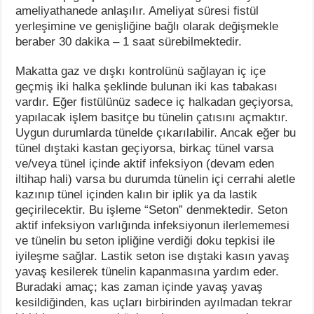
ameliyathanede anlaşılır. Ameliyat süresi fistül
yerleşimine ve genişliğine bağlı olarak değişmekle
beraber 30 dakika – 1 saat sürebilmektedir.
Makatta gaz ve dışkı kontrolünü sağlayan iç içe
geçmiş iki halka şeklinde bulunan iki kas tabakası
vardır. Eğer fistülünüz sadece iç halkadan geçiyorsa,
yapılacak işlem basitçe bu tünelin çatısını açmaktır.
Uygun durumlarda tünelde çıkarılabilir. Ancak eğer bu
tünel dıştaki kastan geçiyorsa, birkaç tünel varsa
ve/veya tünel içinde aktif infeksiyon (devam eden
iltihap hali) varsa bu durumda tünelin içi cerrahi aletle
kazınıp tünel içinden kalın bir iplik ya da lastik
geçirilecektir. Bu işleme “Seton” denmektedir. Seton
aktif infeksiyon varlığında infeksiyonun ilerlememesi
ve tünelin bu seton ipliğine verdiği doku tepkisi ile
iyileşme sağlar. Lastik seton ise dıştaki kasın yavaş
yavaş kesilerek tünelin kapanmasına yardım eder.
Buradaki amaç; kas zaman içinde yavaş yavaş
kesildiğinden, kas uçları birbirinden ayılmadan tekrar