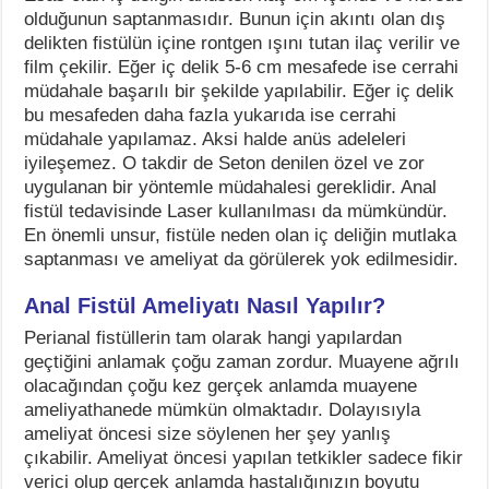
olduğunun saptanmasıdır. Bunun için akıntı olan dış
delikten fistülün içine rontgen ışını tutan ilaç verilir ve
film çekilir. Eğer iç delik 5-6 cm mesafede ise cerrahi
müdahale başarılı bir şekilde yapılabilir. Eğer iç delik
bu mesafeden daha fazla yukarıda ise cerrahi
müdahale yapılamaz. Aksi halde anüs adeleleri
iyileşemez. O takdir de Seton denilen özel ve zor
uygulanan bir yöntemle müdahalesi gereklidir. Anal
fistül tedavisinde Laser kullanılması da mümkündür.
En önemli unsur, fistüle neden olan iç deliğin mutlaka
saptanması ve ameliyat da görülerek yok edilmesidir.
Anal Fistül Ameliyatı Nasıl Yapılır?
Perianal fistüllerin tam olarak hangi yapılardan
geçtiğini anlamak çoğu zaman zordur. Muayene ağrılı
olacağından çoğu kez gerçek anlamda muayene
ameliyathanede mümkün olmaktadır. Dolayısıyla
ameliyat öncesi size söylenen her şey yanlış
çıkabilir. Ameliyat öncesi yapılan tetkikler sadece fikir
verici olup gerçek anlamda hastalığınızın boyutu