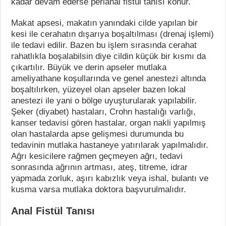
kadar devam ederse perianal fistül tanısı konur.
Makat apsesi, makatın yanındaki cilde yapılan bir
kesi ile cerahatın dışarıya boşaltılması (drenaj işlemi)
ile tedavi edilir. Bazen bu işlem sırasında cerahat
rahatlıkla boşalabilsin diye cildin küçük bir kısmı da
çıkartılır. Büyük ve derin apseler mutlaka
ameliyathane koşullarında ve genel anestezi altında
boşaltılırken, yüzeyel olan apseler bazen lokal
anestezi ile yani o bölge uyuşturularak yapılabilir.
Şeker (diyabet) hastaları, Crohn hastalığı varlığı,
kanser tedavisi gören hastalar, organ nakli yapılmış
olan hastalarda apse gelişmesi durumunda bu
tedavinin mutlaka hastaneye yatırılarak yapılmalıdır.
Ağrı kesicilere rağmen geçmeyen ağrı, tedavi
sonrasında ağrının artması, ateş, titreme, idrar
yapmada zorluk, aşırı kabızlık veya ishal, bulantı ve
kusma varsa mutlaka doktora başvurulmalıdır.
Anal Fistül Tanısı