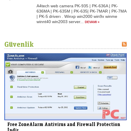
A4tech web camera PK-935 | PK-636A | PK-
636MA | PK-635M | PK-635| PK-7MAR | PK-7MA
| PK-5 driverı . Winxp win2000 win9x winme
winnt40 win2003 server...
DEVAMI »
Güvenlik
Free ZoneAlarm Antivirus and Firewall Protection
İndir