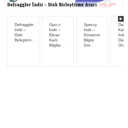
Defraggler İndir – Disk Birleştirme Aracı
Defraggler
Gpu-z
Speccy
Dayc
İndir –
İndir –
İndir –
Kata
Disk
Ekran
Donanım
İndir
Birleştirm...
Kartı
Bilgisi
Dayc
Bilgiler...
Gör...
Ürünl