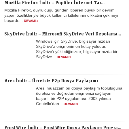
Mozilla Firefox İndir – Popüler İnternet Tar...
Mozilla Firefox, duyrulduğu günden itibaren büyük bir devrim
yapan özellikleriyle büyük kullanıcı kitlelerinin dikkatini çekmeyi
başardı....
DEVAMI »
SkyDrive İndir – Microsoft SkyDrive Veri Depolama...
Windows için SkyDrive, bilgisayarınızdan
SkyDrive’a erişmenin en kolay yoludur.
SkyDrive’ı yüklediğinizde, bilgisayarınızda bir
SkyDrive...
DEVAMI »
Ares İndir – Ücretsiz P2p Dosya Paylaşımı
Ares, muazzam bir dosya paylaşım topluluğuna
ücretsiz ve doğrudan erişmenizi sağlayan
başarılı bir P2P uygulaması. 2002 yılında
Gnutella’dan...
DEVAMI »
FrostWire İndir – FrostWire Dosya Paylaşım Progra...