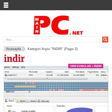
Anasayfa
Kategori Arşivi "İNDİR"
(Page 3)
i̇ndi̇r
YENI KONULAR < İNDİR