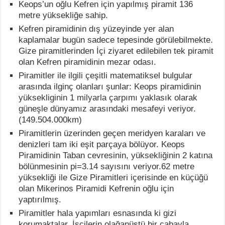
Keops’un oğlu Kefren için yapılmış piramit 136
metre yüksekliğe sahip.
Kefren piramidinin dış yüzeyinde yer alan
kaplamalar bugün sadece tepesinde görülebilmekte.
Gize piramitlerinden İçi ziyaret edilebilen tek piramit
olan Kefren piramidinin mezar odası.
Piramitler ile ilgili çeşitli matematiksel bulgular
arasında ilginç olanları şunlar: Keops piramidinin
yüksekliginin 1 milyarla çarpımı yaklasık olarak
güneşle dünyamız arasındaki mesafeyi veriyor.
(149.504.000km)
Piramitlerin üzerinden geçen meridyen karaları ve
denizleri tam iki eşit parçaya bölüyor. Keops
Piramidinin Taban cevresinin, yüksekliğinin 2 katına
bölünmesinin pi=3.14 sayısını veriyor.62 metre
yüksekliği ile Gize Piramitleri içerisinde en küçüğü
olan Mikerinos Piramidi Kefrenin oğlu için
yaptırılmış.
Piramitler hala yapımları esnasında ki gizi
korumaktalar. İşçilerin olağanüstü bir çabayla