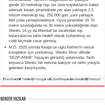
günde 10 metreküp taşı üst üste koyduklarını kabul
edersek keops piramidinde yer alan yaklaşık 2.5
milyon metreküp taş, 250.000 gün, yani yaklaşık
664 yılda yerleştirilebiliyor. Oysa piramitler 20 70
metre uzunluğunda ve 30 metre yüksekliğinde olan
Sfenks 14.yy da Memluk’lar tarafindan top
bataryalarına talim hedefi olarak kullanılmış ve
ciddi biçimde zarar görmüş.
M.Ö. 2520 yılında Keops’un oglu Kefren’in mezar
kompleksi için yontulmuş. Sfenks Mısır dilinde
‘SEZP-ANHE’ Yaşayan görüntü) anlamında. Tarih
boyunca Sfenks Nil nehrine bakiyor ve nehir yoluyla
gelenleri karşılıyordu.
Facebook
Twitter
Google +
Stumbleupon
LinkedIn
Pinterest
BENZER YAZILAR