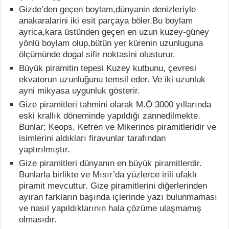
Gizde’den geçen boylam,dünyanin denizleriyle
anakaralarini iki esit parçaya böler.Bu boylam
ayrica,kara üstünden geçen en uzun kuzey-güney
yönlü boylam olup,bütün yer kürenin uzunluguna
ölçümünde dogal sifir noktasini olusturur.
Büyük piramitin tepesi Kuzey kutbunu, çevresi
ekvatorun uzunluğunu temsil eder. Ve iki uzunluk
ayni mikyasa uygunluk gösterir.
Gize piramitleri tahmini olarak M.Ö 3000 yıllarında
eski krallık döneminde yapıldığı zannedilmekte.
Bunlar; Keops, Kefren ve Mikerinos piramitleridir ve
isimlerini aldıkları firavunlar tarafından
yaptırılmıştır.
Gize piramitleri dünyanın en büyük piramitlerdir.
Bunlarla birlikte ve Mısır’da yüzlerce irili ufaklı
piramit mevcuttur. Gize piramitlerini diğerlerinden
ayıran farkların başında içlerinde yazı bulunmaması
ve nasıl yapıldıklarının hala çözüme ulaşmamış
olmasıdır.