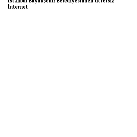
İstanbul Büyükşehir Belediyesinden Ücretsiz
İnternet