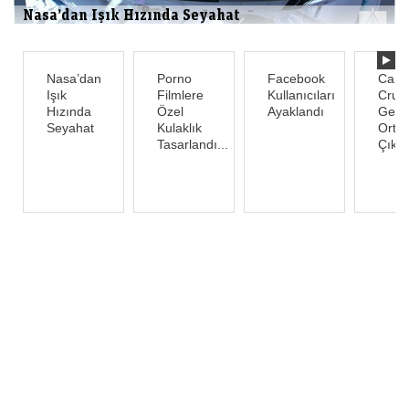
Nasa’dan Işık Hızında Seyahat
Nasa’dan
Porno
Facebook
Cand
Işık
Filmlere
Kullanıcıları
Crus
Hızında
Özel
Ayaklandı
Gerç
Seyahat
Kulaklık
Orta
Tasarlandı...
Çıktı