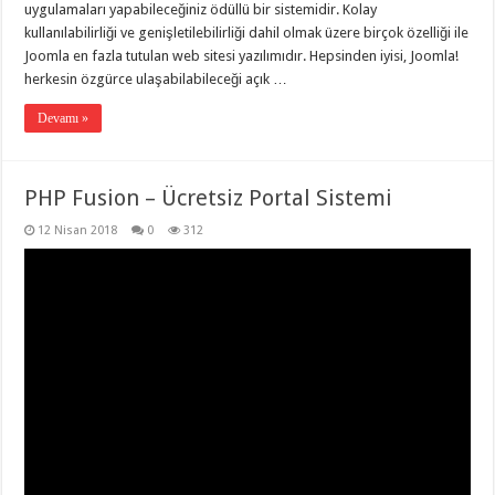
uygulamaları yapabileceğiniz ödüllü bir sistemidir. Kolay
kullanılabilirliği ve genişletilebilirliği dahil olmak üzere birçok özelliği ile
Joomla en fazla tutulan web sitesi yazılımıdır. Hepsinden iyisi, Joomla!
herkesin özgürce ulaşabilabileceği açık …
Devamı »
PHP Fusion – Ücretsiz Portal Sistemi
12 Nisan 2018
0
312