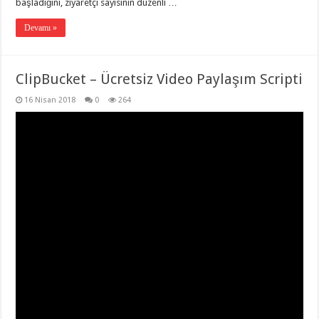
başladığını, ziyaretçi sayısının düzenli …
Devamı »
ClipBucket – Ücretsiz Video Paylaşım Scripti
16 Nisan 2018
0
264