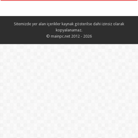
Sitemizde yer alan içerikler kaynak gösterilse dahi izinsiz olarak
kopyalanamaz.
© mainpc.net 2012 - 2026