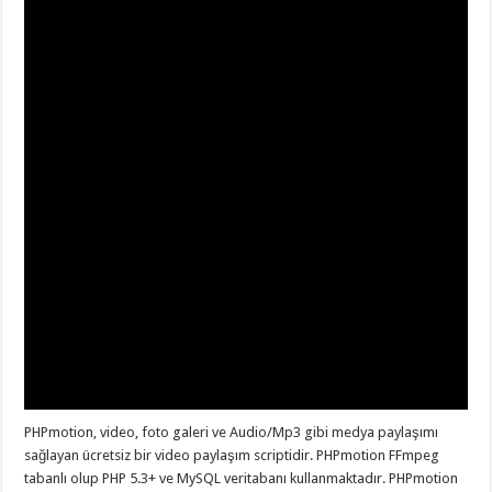
PHPmotion, video, foto galeri ve Audio/Mp3 gibi medya paylaşımı
sağlayan ücretsiz bir video paylaşım scriptidir. PHPmotion FFmpeg
tabanlı olup PHP 5.3+ ve MySQL veritabanı kullanmaktadır. PHPmotion