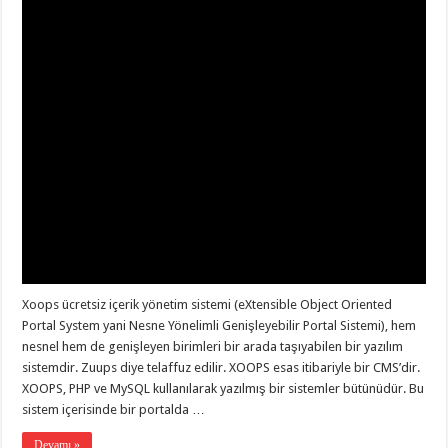
Xoops ücretsiz içerik yönetim sistemi (eXtensible Object Oriented
Portal System yani Nesne Yönelimli Genişleyebilir Portal Sistemi), hem
nesnel hem de genişleyen birimleri bir arada taşıyabilen bir yazılım
sistemdir. Zuups diye telaffuz edilir. XOOPS esas itibariyle bir CMS’dir.
XOOPS, PHP ve MySQL kullanılarak yazılmış bir sistemler bütünüdür. Bu
sistem içerisinde bir portalda …
Devamı »