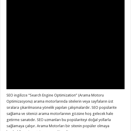
SEO ingilizce “Search Engine Optimization” (Arama Motoru
Optimizasyonu) arama motorlarında sitelerin veya sayfaların üst
sıralara çıkarılmasına yönelik yapılan çalışmalardır. SEO popülarite
sağlama ve sitenizi arama motorlarının gözüne hoş gelecek hale
getirme sanatıdır. SEO uzmanları bu popülariteyi doğal yollarla
sağlamaya çalışır. Arama Motorları bir sitenin popüler olmaya