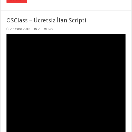
OSClass – Ücretsiz İlan Scripti
2 Kasım 2018
2
649