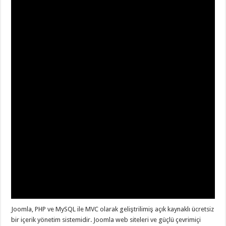
Joomla, PHP ve MySQL ile MVC olarak geliştrilimiş açık kaynaklı ücretsiz
bir içerik yönetim sistemidir. Joomla web siteleri ve güçlü çevrimiçi