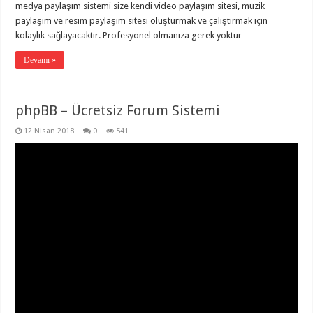
medya paylaşım sistemi size kendi video paylaşım sitesi, müzik
paylaşım ve resim paylaşım sitesi oluşturmak ve çalıştırmak için
kolaylık sağlayacaktır. Profesyonel olmanıza gerek yoktur …
Devamı »
phpBB – Ücretsiz Forum Sistemi
12 Nisan 2018
0
541