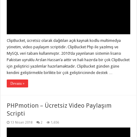
ClipBucket, ücretsiz olarak dağıtılan açık kaynak kodlu multimedya
yönetim, video paylaşım scriptidir. ClipBucket Php ile yazılmış ve
MySQL veri tabanı kullanmıştır. 2010’da yayınlanan sistemin lisansı
Pakistan uyruklu Arslan Hassan’a aittir ve hali hazırda bir çok ClipBucket
için geliştirici yazılımlar hazırlamaktadır. ClipBucket günden güne
kendini geliştirmekle birlikte bir çok geliştiricininde destek …
Devamı »
PHPmotion – Ücretsiz Video Paylaşım
Scripti
13 Nisan 2018
2
1,656