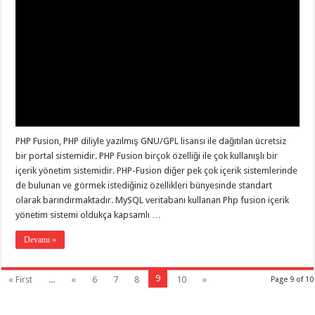
PHP Fusion, PHP diliyle yazılmış GNU/GPL lisansı ile dağıtılan ücretsiz
bir portal sistemidir. PHP Fusion birçok özelliği ile çok kullanışlı bir
içerik yönetim sistemidir. PHP-Fusion diğer pek çok içerik sistemlerinde
de bulunan ve görmek istediğiniz özellikleri bünyesinde standart
olarak barındırmaktadır. MySQL veritabanı kullanan Php fusion içerik
yönetim sistemi oldukça kapsamlı …
Devamı »
9
« First
...
«
6
7
8
10
»
Page 9 of 10