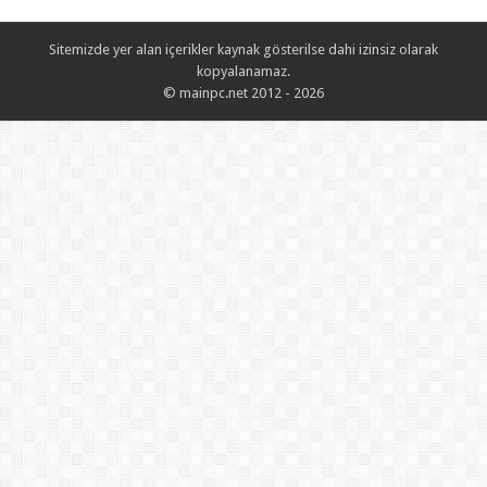
Sitemizde yer alan içerikler kaynak gösterilse dahi izinsiz olarak
kopyalanamaz.
© mainpc.net 2012 - 2026