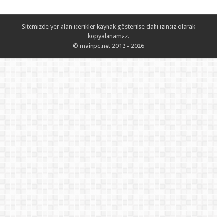
Sitemizde yer alan içerikler kaynak gösterilse dahi izinsiz olarak
kopyalanamaz.
© mainpc.net 2012 - 2026