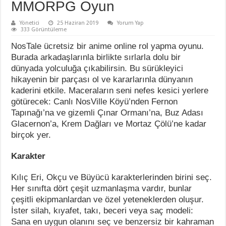
MMORPG Oyun
Yönetici
25 Haziran 2019
Yorum Yap
333 Görüntüleme
NosTale ücretsiz bir anime online rol yapma oyunu.
Burada arkadaşlarınla birlikte sırlarla dolu bir
dünyada yolculuğa çıkabilirsin. Bu sürükleyici
hikayenin bir parçası ol ve kararlarınla dünyanın
kaderini etkile. Maceraların seni nefes kesici yerlere
götürecek: Canlı NosVille Köyü’nden Fernon
Tapınağı’na ve gizemli Çınar Ormanı’na, Buz Adası
Glacernon’a, Krem Dağları ve Mortaz Çölü’ne kadar
birçok yer.
Karakter
Kılıç Eri, Okçu ve Büyücü karakterlerinden birini seç.
Her sınıfta dört çeşit uzmanlaşma vardır, bunlar
çeşitli ekipmanlardan ve özel yeteneklerden oluşur.
İster silah, kıyafet, takı, beceri veya saç modeli:
Sana en uygun olanını seç ve benzersiz bir kahraman