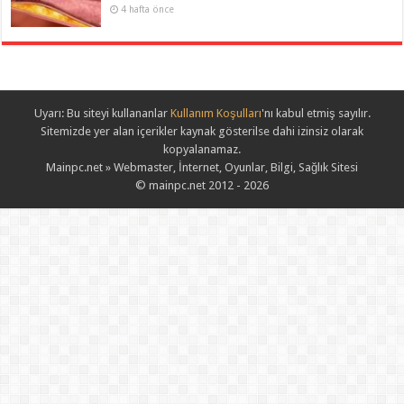
4 hafta önce
Uyarı: Bu siteyi kullananlar
Kullanım Koşulları
'nı kabul etmiş sayılır.
Sitemizde yer alan içerikler kaynak gösterilse dahi izinsiz olarak
kopyalanamaz.
Mainpc.net » Webmaster, İnternet, Oyunlar, Bilgi, Sağlık Sitesi
© mainpc.net 2012 - 2026