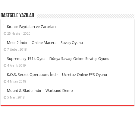
RASTGELE YAZILAR
Kirazın Faydaları ve Zararları
25 Haziran 2020
Metin2 İndir – Online Macera – Savaş Oyunu
7 Şubat 2018
Supremacy 1914 Oyna – Dünya Savaşı Online Strateji Oyunu
4 Aralık 2019
K.O.S. Secret Operations İndir – Ücretsiz Online FPS Oyunu
4 Nisan 2018
Mount & Blade İndir – Warband Demo
5 Mart 2018